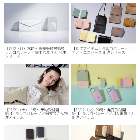
【7/12（月）20時～販売受付開始!!】
【別注アイテム】ラルコバレーノ／
ラルコバレーノ／鈴木六夏さん 別注
ナノ・ユニバース 別注シリーズ
シリーズ
【11/21（土）11時～予約受付開
【10/12（火）20時〜発売受付開
始!!】 ラルコバレーノ／翁安芸さん別
始!!】 ラルコバレーノ／川人未帆さん
注アイテム
別注アイテム