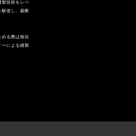
縫製技術をレベ
を駆使し、裁断
止める際は独自
ィーによる縫製