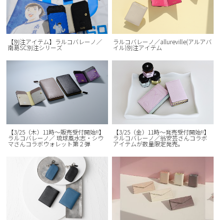
【別注アイテム】ラルコバレーノ／
ラルコバレーノ／allureville(アルアバ
南葛SC別注シリーズ
イル)別注アイテム
【3/25（木）11時～販売受付開始!!】
【3/25（金）11時〜発売受付開始!!】
ラルコバレーノ／ 琉球風水志・シウ
ラルコバレーノ／翁安芸さんコラボ
マさんコラボウォレット第２弾
アイテムが数量限定発売。