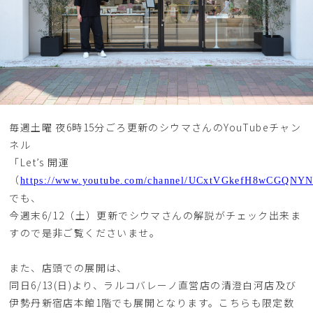
毎週土曜 夜6時15分ごろ更新のシウマさんのYouTubeチャン
ネル
「Let’s 開運
（
https://www.youtube.com/channel/UCxtVGkefH8wCGQNY
でも、
今週末6/12（土）更新でシウマさんの解説がチェック出来ま
すので是非ご覧くださいませ。
また、店頭での展開は、
同日6/13(日)より、ラルコバレーノ直営店の清澄白河店及び
伊勢丹新宿店本館1階でも展開となります。こちらも限定数