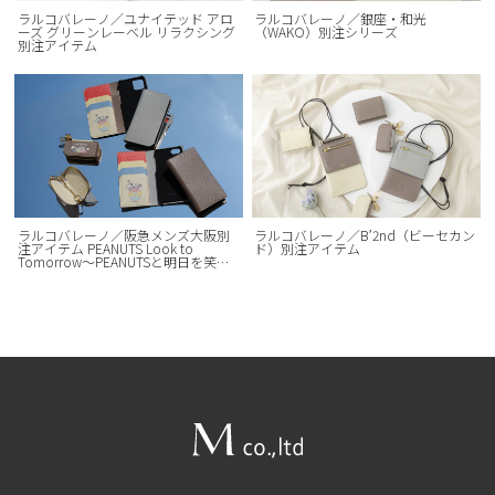
ラルコバレーノ／ユナイテッド アロ
ラルコバレーノ／銀座・和光
ーズ グリーンレーベル リラクシング
（WAKO）別注シリーズ
別注アイテム
ラルコバレーノ／阪急メンズ大阪別
ラルコバレーノ／B’2nd（ビーセカン
注アイテム PEANUTS Look to
ド）別注アイテム
Tomorrow～PEANUTSと明日を笑顔
に～