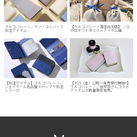
ラルコバレーノ／ナノ・ユニバース
【ラルコバレーノ清澄白河店】 ／父
別注アイテム
の日ギフトオススメアイテム編
【別注アイテム】ラルコバレーノ／
【3/25（金）11時〜発売受付開始!!】
ジェイアール名古屋タカシマヤ別注
ラルコバレーノ／翁安芸さんコラボ
シリーズ
アイテムが数量限定発売。