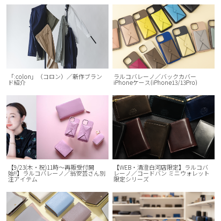
「:colon」（コロン）／新作ブラン
ラルコバレーノ／バックカバー
ド紹介
iPhoneケース(iPhone13/13Pro)
【9/23(木・祝)11時〜再販受付開
【WEB・清澄白河店限定】ラルコバ
始!!】ラルコバレーノ／翁安芸さん別
レーノ／コードバン ミニウォレット
注アイテム
限定シリーズ