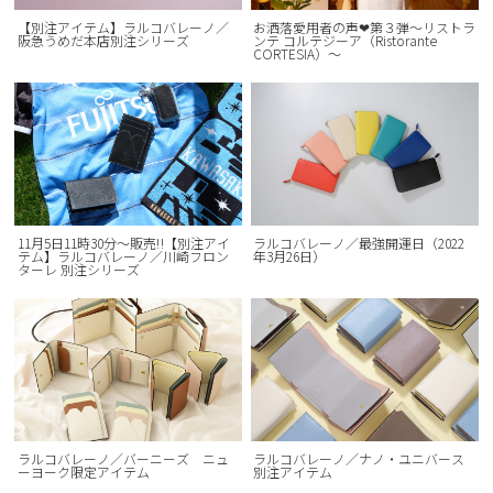
【別注アイテム】ラルコバレーノ／
お洒落愛用者の声❤︎第３弾〜リストラ
阪急うめだ本店別注シリーズ
ンテ コルテジーア（Ristorante
CORTESIA）〜
11月5日11時30分～販売‼【別注アイ
ラルコバレーノ／最強開運日（2022
テム】ラルコバレーノ／川崎フロン
年3月26日）
ターレ 別注シリーズ
ラルコバレーノ／バーニーズ ニュ
ラルコバレーノ／ナノ・ユニバース
ーヨーク限定アイテム
別注アイテム