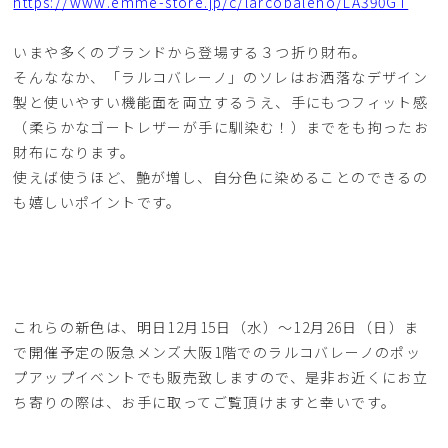
https://www.emme-store.jp/c/larcobaleno/LA390GT
いまや多くのブランドから登場する３つ折り財布。
そんななか、「ラルコバレーノ」のソレはお洒落なデザイン
製と使いやすい機能面を両立するうえ、手にもつフィット感
（柔らかなゴートレザーが手に馴染む！）までをも拘ったお
財布になります。
使えば使うほど、艶が増し、自分色に染めることのできるの
も嬉しいポイントです。
これらの新色は、明日12月15日（水）～12月26日（日）ま
で開催予定の阪急メンズ大阪1階でのラルコバレーノのポッ
プアップイベントでも販売致しますので、是非お近くにお立
ち寄りの際は、お手に取ってご覧頂けますと幸いです。