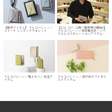
【新作アイテム】 ラルコバレーノ／
【1/11（火）11時〜販売受付開始!!】
スマート ミニネックウォレット
ラルコバレーノ／琉球風水志・シウ
マさんコラボレーションアイテム第4
弾!!
ラルコバレーノ／檀上カバン 別注ア
ラルコバレーノ ／母の日ギフトオス
イテム
スメアイテム