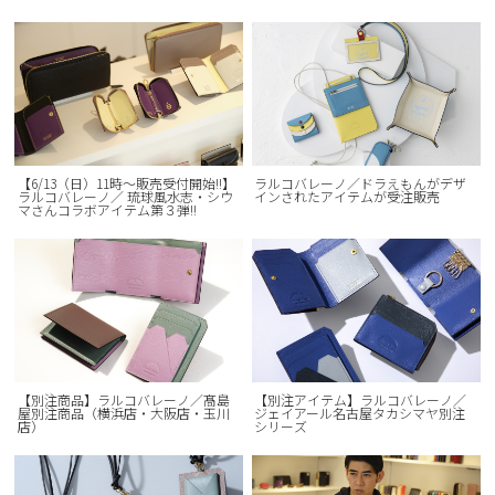
【6/13（日）11時～販売受付開始!!】
ラルコバレーノ／ドラえもんがデザ
ラルコバレーノ／ 琉球風水志・シウ
インされたアイテムが受注販売
マさんコラボアイテム第３弾!!
【別注商品】ラルコバレーノ／髙島
【別注アイテム】ラルコバレーノ／
屋別注商品（横浜店・大阪店・玉川
ジェイアール名古屋タカシマヤ別注
店）
シリーズ