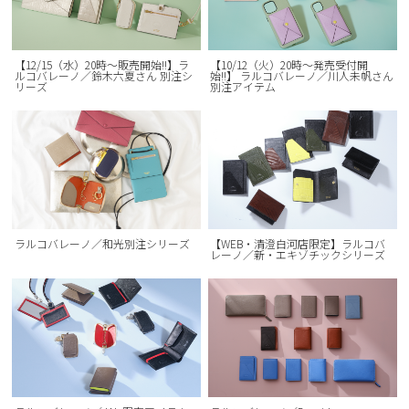
【12/15（水）20時～販売開始!!】ラ
【10/12（火）20時〜発売受付開
ルコバレーノ／鈴木六夏さん 別注シ
始!!】 ラルコバレーノ／川人未帆さん
リーズ
別注アイテム
ラルコバレーノ／和光別注シリーズ
【WEB・清澄白河店限定】ラルコバ
レーノ／新・エキゾチックシリーズ