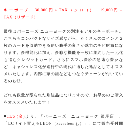
キーポーチ 30,000円＋TAX（クロコ）・19,000円＋
TAX（リザード）
最後はバーニーズ ニューヨークの別注モデルのキーポーチ。
こちらもコンパクトなサイズ感ながら、たくさんのコインと２
枚のカードを収納できる使い勝手の良さが魅力のチビ財布にな
ります。多機能化に加え、多彩な機能を一枚に集約した一元化
も進むクレジットカード。さらにスマホ決済の急速な普及な
ど、キャシュレス化が進行中の現代に適した逸品としてオスス
メいたします。内部に家の鍵などをつなぐチェーンが付いてい
るのも◎。
どれも数量が限られた別注品になりますので、お早めのご購入
をオススメいたします！
■
11/6 (
金)
より、「バーニーズ ニューヨーク 銀座店」、
「ECサイト買えるLEON（kaeruleon.jp）」、にて販売受付開