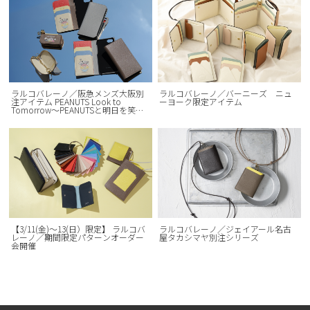
ラルコバレーノ／阪急メンズ大阪別
ラルコバレーノ／バーニーズ ニュ
注アイテム PEANUTS Look to
ーヨーク限定アイテム
Tomorrow～PEANUTSと明日を笑顔
に～
【3/11(金)〜13(日）限定】 ラルコバ
ラルコバレーノ／ジェイアール名古
レーノ／期間限定パターンオーダー
屋タカシマヤ別注シリーズ
会開催