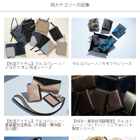
同カテゴリーの記事
【別注アイテム】ラルコバレーノ／
ラルコバレーノ／カモフラシリーズ
ジョゼフ オム 別注シリーズ
【別注アイテム】ラルコバレーノ／
【WEB・清澄白河店限定】ラルコバ
髙島屋別注商品（大阪店・横浜店・
レーノ／コードバン ミニウォレット
玉川店）
限定シリーズ