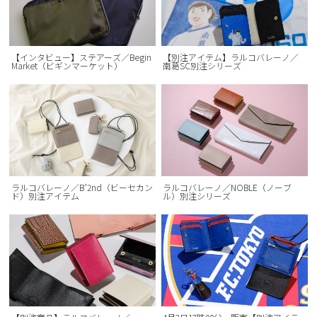
【インタビュー】ステアーズ／Begin
【別注アイテム】ラルコバレーノ／
Market（ビギンマーケット）
南葛SC別注シリーズ
ラルコバレーノ／B’2nd（ビーセカン
ラルコバレーノ／NOBLE（ノーブ
ド）別注アイテム
ル）別注シリーズ