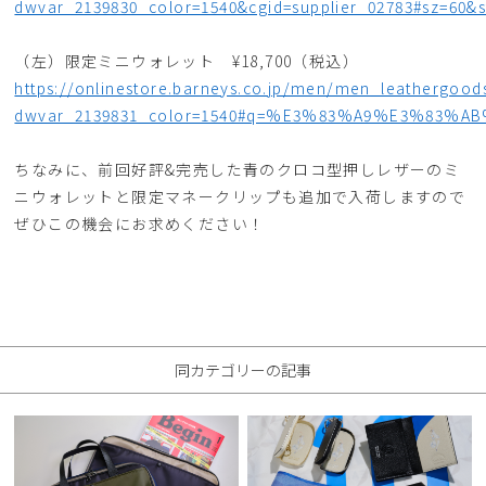
dwvar_2139830_color=1540&cgid=supplier_02783#sz=60&s
（左）限定ミニウォレット ¥18,700（税込）
https://onlinestore.barneys.co.jp/men/men_leathergoo
dwvar_2139831_color=1540#q=%E3%83%A9%E3%83%A
ちなみに、前回好評&完売した青のクロコ型押しレザーのミ
ニウォレットと限定マネークリップも追加で入荷しますので
ぜひこの機会にお求めください！
同カテゴリーの記事