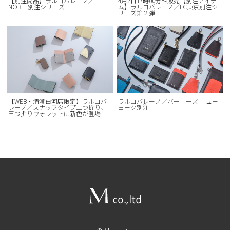
【別注商品】ラルコバレーノ／
4月2日17時00分～販売【別注アイテ
NOBLE別注シリーズ
ム】ラルコバレーノ／FC東京別注シ
リーズ第２弾
【WEB・清澄白河店限定】ラルコバ
ラルコバレーノ／バーニーズ ニュー
レーノ／スナップタイプ二つ折り、
ヨーク別注
三つ折りウォレットに新色が登場