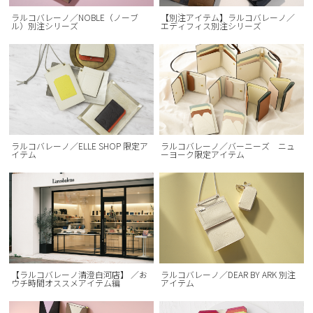
ラルコバレーノ／NOBLE（ノーブ
【別注アイテム】ラルコバレーノ／
ル）別注シリーズ
エディフィス別注シリーズ
ラルコバレーノ／ELLE SHOP 限定ア
ラルコバレーノ／バーニーズ ニュ
イテム
ーヨーク限定アイテム
【ラルコバレーノ清澄白河店】 ／お
ラルコバレーノ／DEAR BY ARK 別注
ウチ時間オススメアイテム編
アイテム