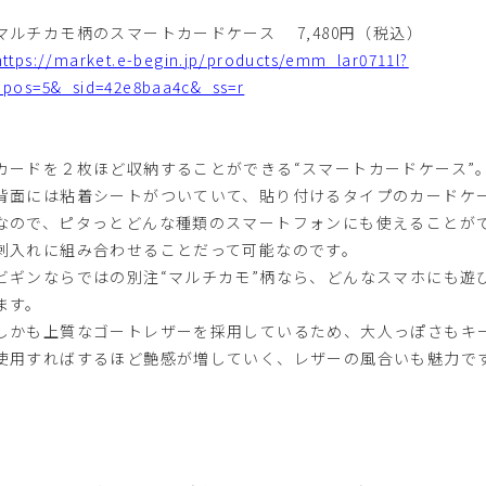
マルチカモ柄のスマートカードケース 7,480円（税込）
https://market.e-begin.jp/products/emm_lar0711l?
_pos=5&_sid=42e8baa4c&_ss=r
カードを２枚ほど収納することができる“スマートカードケース”
背面には粘着シートがついていて、貼り付けるタイプのカードケ
なので、ピタっとどんな種類のスマートフォンにも使えることが
刺入れに組み合わせることだって可能なのです。
ビギンならではの別注“マルチカモ”柄なら、どんなスマホにも遊
ます。
しかも上質なゴートレザーを採用しているため、大人っぽさもキ
使用すればするほど艶感が増していく、レザーの風合いも魅力で