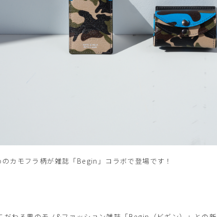
めのカモフラ柄が雑誌「Begin」コラボで登場です！
こだわる男のモノ&ファッション雑誌「Begin（ビギン）」との