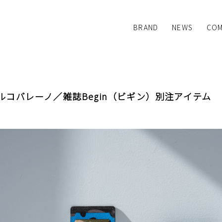
BRAND
NEWS
COM
L'arcobaleno
:colon
SYNE TOKYO
Dino Mattia
ルコバレーノ／雑誌Begin（ビギン）別注アイテム