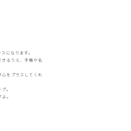
。
ースになります。
できるうえ、手帳や名
び心をプラスしてくれ
ープ。
すよ。