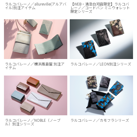
ラルコバレーノ／allureville(アルアバ
【WEB・清澄白河店限定】ラルコバ
イル)別注アイテム
レーノ／コードバン ミニウォレット
限定シリーズ
ラルコバレーノ／横浜髙島屋 別注ア
ラルコバレーノ／LEON別注シリーズ
イテム
ラルコバレーノ／NOBLE（ノーブ
ラルコバレーノ／カモフラシリーズ
ル）別注シリーズ