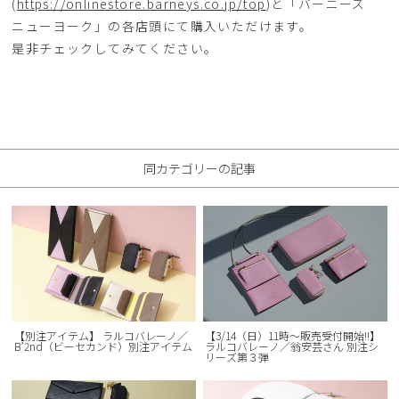
(
https://onlinestore.barneys.co.jp/top
)と「バーニーズ
ニューヨーク」の各店頭にて購入いただけます。
是非チェックしてみてください。
同カテゴリーの記事
【別注アイテム】 ラルコバレーノ／
【3/14（日）11時～販売受付開始!!】
B’2nd（ビーセカンド）別注アイテム
ラルコバレーノ／翁安芸さん 別注シ
リーズ第３弾