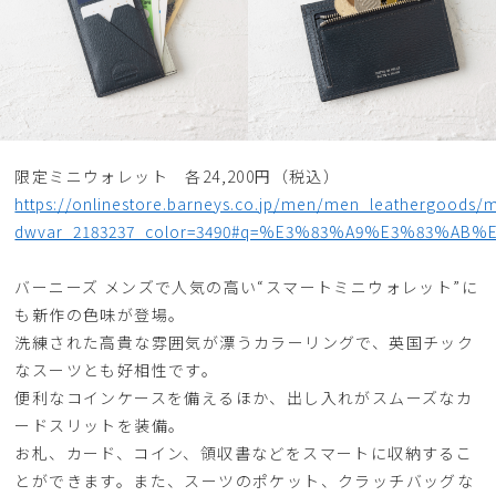
限定ミニウォレット 各24,200円（税込）
https://onlinestore.barneys.co.jp/men/men_leathergoods/
dwvar_2183237_color=3490#q=%E3%83%A9%E3%83%AB
バーニーズ メンズで人気の高い“スマートミニウォレット”に
も新作の色味が登場。
洗練された高貴な雰囲気が漂うカラーリングで、英国チック
なスーツとも好相性です。
便利なコインケースを備えるほか、出し入れがスムーズなカ
ードスリットを装備。
お札、カード、コイン、領収書などをスマートに収納するこ
とができます。また、スーツのポケット、クラッチバッグな